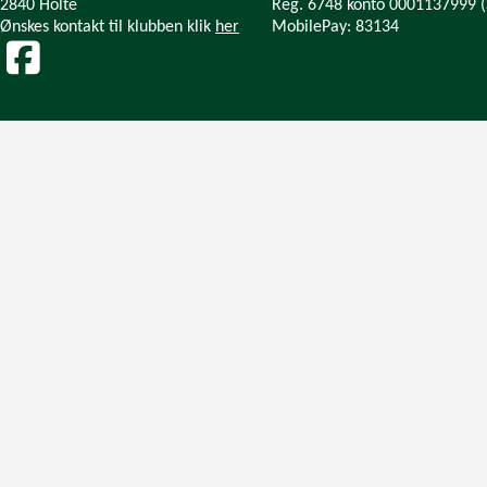
2840 Holte
Reg. 6748 konto 0001137999 
Ønskes kontakt til klubben klik
her
MobilePay: 83134