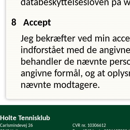
databeskyttelsesloven på 
Accept
Jeg bekræfter ved min accep
indforstået med de angivne 
behandler de nævnte perso
angivne formål, og at oplys
nævnte modtagere.
Holte Tennisklub
Carlsmindevej 26
CVR nr. 10306612