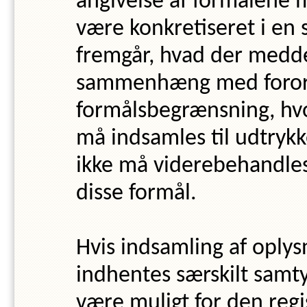
angivelse af formålene 
være konkretiseret i en s
fremgår, hvad der meddel
sammenhæng med forord
formålsbegrænsning, hvo
må indsamles til udtrykk
ikke må viderebehandles
disse formål.
Hvis indsamling af oplysn
indhentes særskilt samtyk
være muligt for den regi