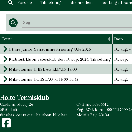
Forside
Tilmelding
Bliv medlem
Booking af ban
Vores sponso
Event
Dato
1 time Junior Sensommertræning Ude 2026
10. aug.
-
Klubfest/klubmesterskab den 19 sep. 2026, Tilmelding
19. sep.
Mikrotennis TIRSDAG kl.17:15-18.00
10. aug.
-
Mikrotennis TORSDAG kl.16:00-16.45
10. aug.
-
Holte Tennisklub
Carlsmindevej 26
CVR nr. 10306612
2840 Holte
Reg. 6748 konto 0001137999 
Ønskes kontakt til klubben klik
her
MobilePay: 83134